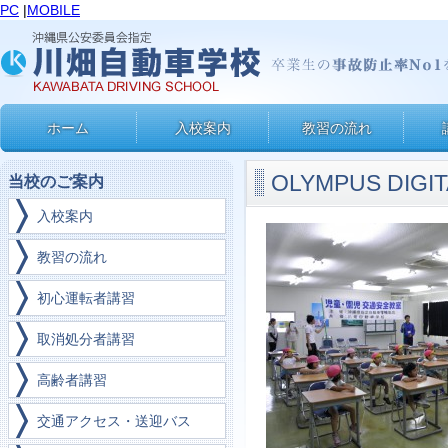
PC
|
MOBILE
ホーム
入校案内
教習の流れ
OLYMPUS DIGI
当校のご案内
入校案内
教習の流れ
初心運転者講習
取消処分者講習
高齢者講習
交通アクセス・送迎バス