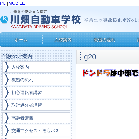
PC
|
MOBILE
ホーム
入校案内
教習の流れ
g20
当校のご案内
入校案内
教習の流れ
初心運転者講習
取消処分者講習
高齢者講習
交通アクセス・送迎バス